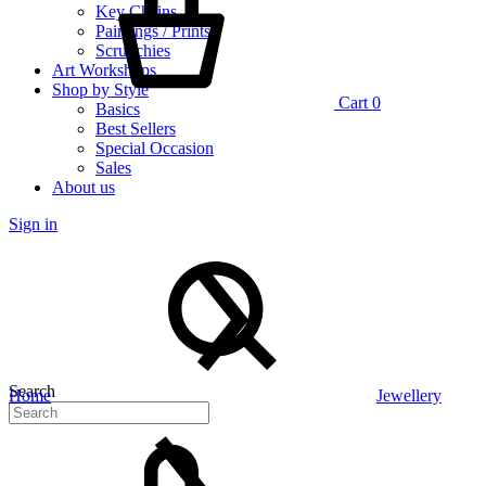
Key Chains
Paintings / Prints
Scrunchies
Art Workshops
Shop by Style
Cart
0
Basics
Best Sellers
Special Occasion
Sales
About us
Sign in
Search
Home
Jewellery