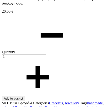
συλλογή σου.
20,00
€
Quantity
Add to basket
SKU
Bliss Βραχιόλι
Categories
Bracelets
,
Jewellery
Tags
handmade
,