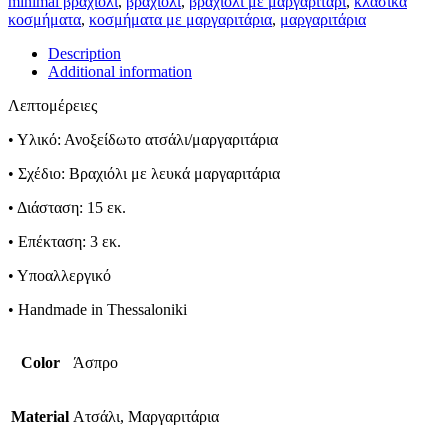
minimal βραχιόλι
,
βραχιόλι
,
βραχιόλι με μαργαριτάρι
,
κλασικά
κοσμήματα
,
κοσμήματα με μαργαριτάρια
,
μαργαριτάρια
Description
Additional information
Λεπτομέρειες
• Υλικό: Ανοξείδωτο ατσάλι/μαργαριτάρια
• Σχέδιο: Βραχιόλι με λευκά μαργαριτάρια
• Διάσταση: 15 εκ.
• Επέκταση: 3 εκ.
• Υποαλλεργικό
• Handmade in Thessaloniki
Color
Άσπρο
Material
Ατσάλι, Μαργαριτάρια