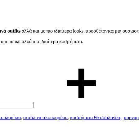
νά outfits
αλλά και με πιο ιδιαίτερα looks, προσθέτοντας μια ουσιασ
τα minimal αλλά πιο ιδιαίτερα κοσμήματα.
κουλαρίκια
,
ατσάλινα σκουλαρίκια
,
κοσμήματα Θεσσαλονίκη
,
μαργαρ