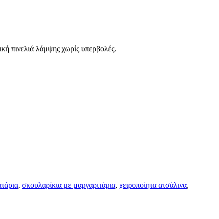
τική πινελιά λάμψης χωρίς υπερβολές.
ιτάρια
,
σκουλαρίκια με μαργαριτάρια
,
χειροποίητα ατσάλινα
,