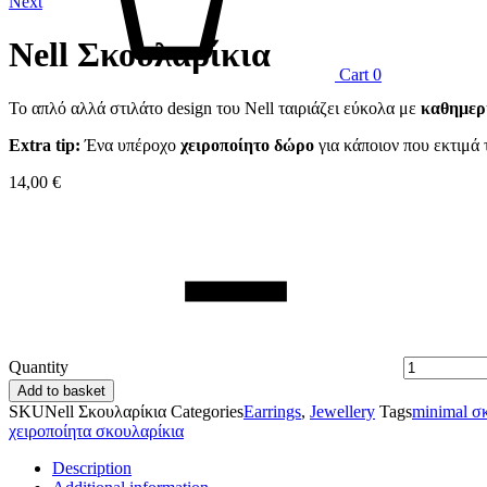
Next
Nell Σκουλαρίκια
Cart
0
Το απλό αλλά στιλάτο design του Nell ταιριάζει εύκολα με
καθημερι
Extra tip:
Ένα υπέροχο
χειροποίητο δώρο
για κάποιον που εκτιμά 
14,00
€
Quantity
Add to basket
SKU
Nell Σκουλαρίκια
Categories
Earrings
,
Jewellery
Tags
minimal σ
χειροποίητα σκουλαρίκια
Description