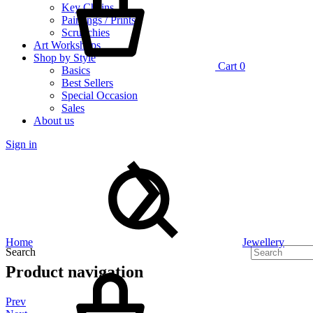
Key Chains
Paintings / Prints
Scrunchies
Art Workshops
Shop by Style
Cart
0
Basics
Best Sellers
Special Occasion
Sales
About us
Sign in
Home
Jewellery
Search
Product navigation
Prev