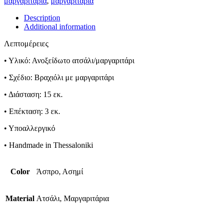
μαργαριτάρια
,
μαργαριτάρια
Description
Additional information
Λεπτομέρειες
• Υλικό: Ανοξείδωτο ατσάλι/μαργαριτάρι
• Σχέδιο: Βραχιόλι με μαργαριτάρι
• Διάσταση: 15 εκ.
• Επέκταση: 3 εκ.
• Υποαλλεργικό
• Handmade in Thessaloniki
Color
Άσπρο, Ασημί
Material
Ατσάλι, Μαργαριτάρια