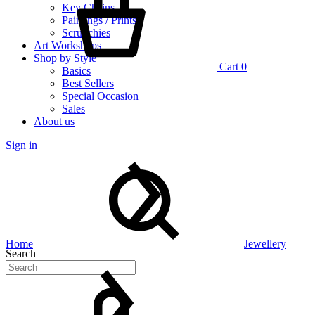
Key Chains
Paintings / Prints
Scrunchies
Art Workshops
Shop by Style
Cart
0
Basics
Best Sellers
Special Occasion
Sales
About us
Sign in
Home
Jewellery
Search