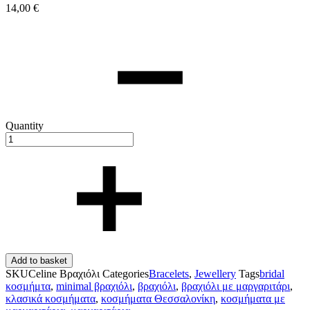
14,00
€
Quantity
Add to basket
SKU
Celine Βραχιόλι
Categories
Bracelets
,
Jewellery
Tags
bridal
κοσμήμτα
,
minimal βραχιόλι
,
βραχιόλι
,
βραχιόλι με μαργαριτάρι
,
κλασικά κοσμήματα
,
κοσμήματα Θεσσαλονίκη
,
κοσμήματα με