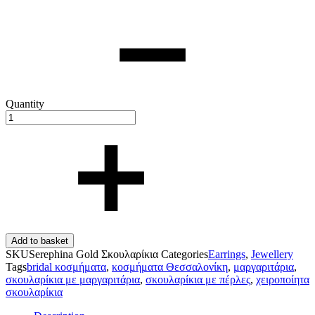
Quantity
Add to basket
SKU
Serephina Gold Σκουλαρίκια
Categories
Earrings
,
Jewellery
Tags
bridal κοσμήματα
,
κοσμήματα Θεσσαλονίκη
,
μαργαριτάρια
,
σκουλαρίκια με μαργαριτάρια
,
σκουλαρίκια με πέρλες
,
χειροποίητα
σκουλαρίκια