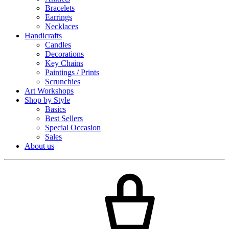
Bracelets
Earrings
Necklaces
Handicrafts
Candles
Decorations
Key Chains
Paintings / Prints
Scrunchies
Art Workshops
Shop by Style
Basics
Best Sellers
Special Occasion
Sales
About us