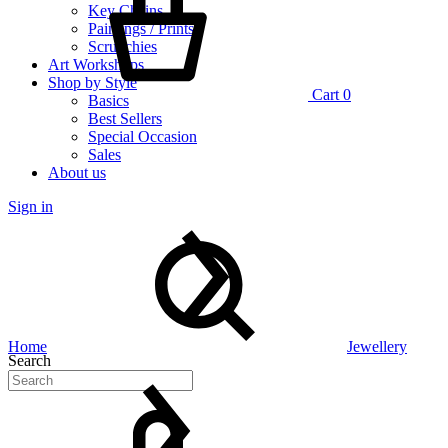
Key Chains
Paintings / Prints
Scrunchies
Art Workshops
Shop by Style
Cart
0
Basics
Best Sellers
Special Occasion
Sales
About us
Sign in
Home
Jewellery
Search