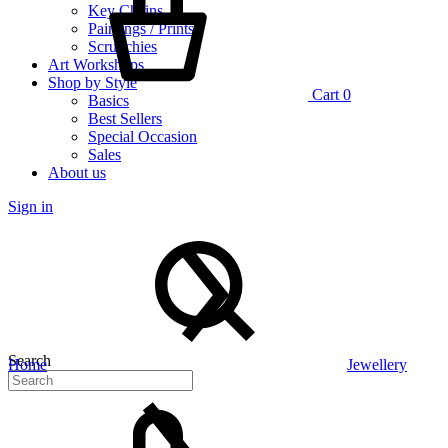
Key Chains
Paintings / Prints
Scrunchies
Art Workshops
Shop by Style
Cart
0
Basics
Best Sellers
Special Occasion
Sales
About us
Sign in
Search
Home
Jewellery