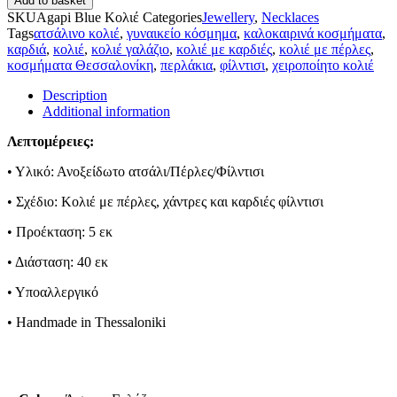
Add to basket
SKU
Agapi Blue Κολιέ
Categories
Jewellery
,
Necklaces
Tags
ατσάλινο κολιέ
,
γυναικείο κόσμημα
,
καλοκαιρινά κοσμήματα
,
καρδιά
,
κολιέ
,
κολιέ γαλάζιο
,
κολιέ με καρδιές
,
κολιέ με πέρλες
,
κοσμήματα Θεσσαλονίκη
,
περλάκια
,
φίλντισι
,
χειροποίητο κολιέ
Description
Additional information
Λεπτομέρειες:
• Υλικό: Ανοξείδωτο ατσάλι/Πέρλες/Φίλντισι
• Σχέδιο: Κολιέ με πέρλες, χάντρες και καρδιές φίλντισι
• Προέκταση: 5 εκ
• Διάσταση: 40 εκ
• Υποαλλεργικό
• Handmade in Thessaloniki