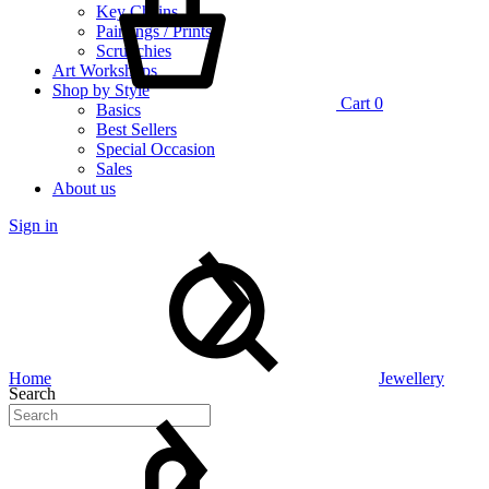
Key Chains
Paintings / Prints
Scrunchies
Art Workshops
Shop by Style
Cart
0
Basics
Best Sellers
Special Occasion
Sales
About us
Sign in
Home
Jewellery
Search