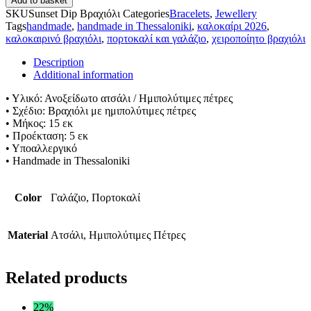
Add to basket
SKU
Sunset Dip Βραχιόλι
Categories
Bracelets
,
Jewellery
Tags
handmade
,
handmade in Thessaloniki
,
καλοκαίρι 2026
,
καλοκαιρινό βραχιόλι
,
πορτοκαλί και γαλάζιο
,
χειροποίητο βραχιόλι
Description
Additional information
• Υλικό: Ανοξείδωτο ατσάλι / Ημιπολύτιμες πέτρες
• Σχέδιο: Βραχιόλι με ημιπολύτιμες πέτρες
• Μήκος: 15 εκ
• Προέκταση: 5 εκ
• Υποαλλεργικό
• Handmade in Thessaloniki
Color
Γαλάζιο, Πορτοκαλί
Material
Ατσάλι, Ημιπολύτιμες Πέτρες
Related products
22%