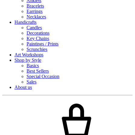
Anklets
Bracelets
Earrings
Necklaces
Handicrafts
Candles
Decorations
Key Chains
Paintings / Prints
Scrunchies
Art Workshops
Shop by Style
Basics
Best Sellers
Special Occasion
Sales
About us