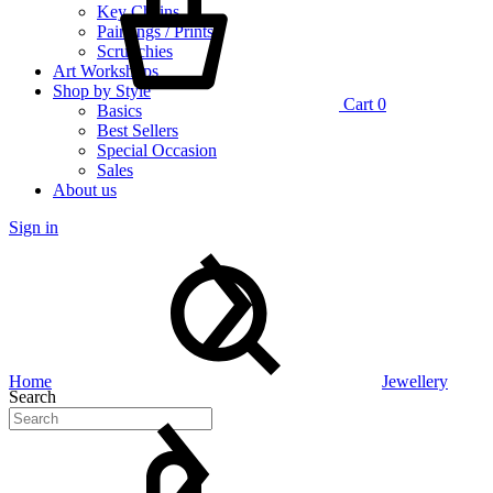
Key Chains
Paintings / Prints
Scrunchies
Art Workshops
Shop by Style
Cart
0
Basics
Best Sellers
Special Occasion
Sales
About us
Sign in
Home
Jewellery
Search