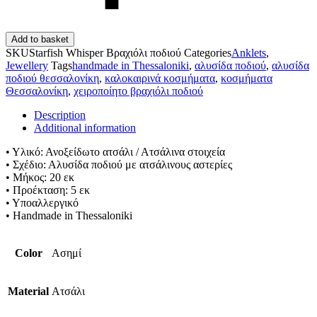
Add to basket
SKU
Starfish Whisper Βραχιόλι ποδιού
Categories
Anklets
,
Jewellery
Tags
handmade in Thessaloniki
,
αλυσίδα ποδιού
,
αλυσίδα
ποδιού θεσσαλονίκη
,
καλοκαιρινά κοσμήματα
,
κοσμήματα
Θεσσαλονίκη
,
χειροποίητο βραχιόλι ποδιού
Description
Additional information
• Υλικό: Ανοξείδωτο ατσάλι / Ατσάλινα στοιχεία
• Σχέδιο: Αλυσίδα ποδιού με ατσάλινους αστερίες
• Μήκος: 20 εκ
• Προέκταση: 5 εκ
• Υποαλλεργικό
• Handmade in Thessaloniki
Color
Ασημί
Material
Ατσάλι