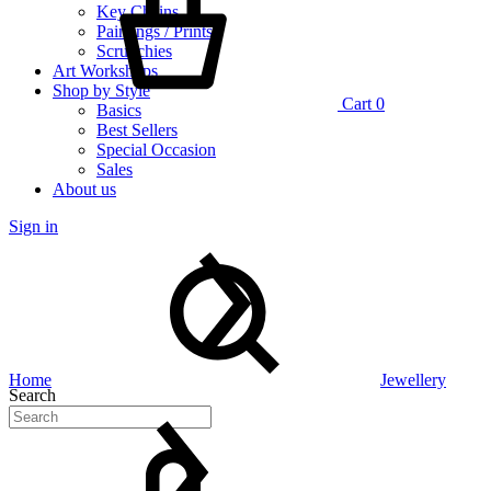
Key Chains
Paintings / Prints
Scrunchies
Art Workshops
Shop by Style
Cart
0
Basics
Best Sellers
Special Occasion
Sales
About us
Sign in
Home
Jewellery
Search