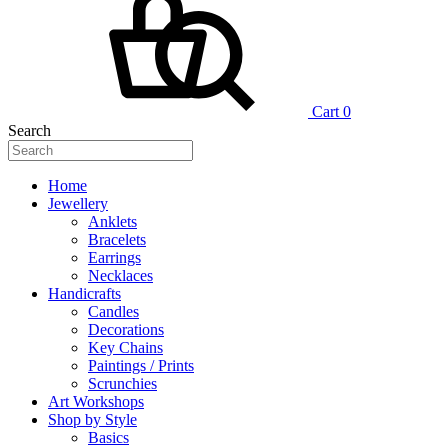
Cart
0
Search
Home
Jewellery
Anklets
Bracelets
Earrings
Necklaces
Handicrafts
Candles
Decorations
Key Chains
Paintings / Prints
Scrunchies
Art Workshops
Shop by Style
Basics