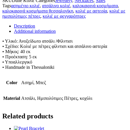
SKU
Dune Κολιέ
Categories
Jewellery
,
Necklaces
,
Sales
Tags
ασημένιο κολιέ
,
ατσάλινο κολιέ
,
καλοκαιρινά κοσμήματα
,
καλοκαιρινά κοσμήματα θεσσαλονίκη
,
κολιέ με αστερία
,
κολιέ με
ημιπολύτιμες πέτρες
,
κολιέ με φεγγαρόπτρες
Description
Additional information
• Υλικό: Ανοξείδωτο ατσάλι /Φίλντισι
• Σχέδιο: Κολιέ με πέτρες φίλντισι και ατσάλινο αστερία
• Μήκος: 40 εκ
• Προέκταση: 5 εκ
• Υποαλλεργικό
• Handmade in Thessaloniki
Color
Ασημί, Μπεζ
Material
Ατσάλι, Ημιπολύτιμες Πέτρες, κοχύλι
Related products