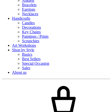
Anklets
Bracelets
Earrings
Necklaces
Handicrafts
Candles
Decorations
Key Chains
Paintings / Prints
Scrunchies
Art Workshops
Shop by Style
Basics
Best Sellers
Special Occasion
Sales
About us