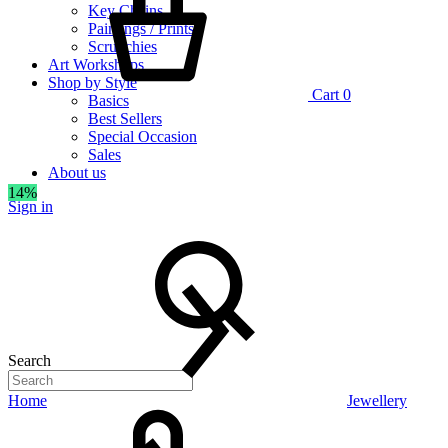
Key Chains
Paintings / Prints
Scrunchies
Art Workshops
Shop by Style
Cart
0
Basics
Best Sellers
Special Occasion
Sales
About us
14%
Sign in
Search
Home
Jewellery