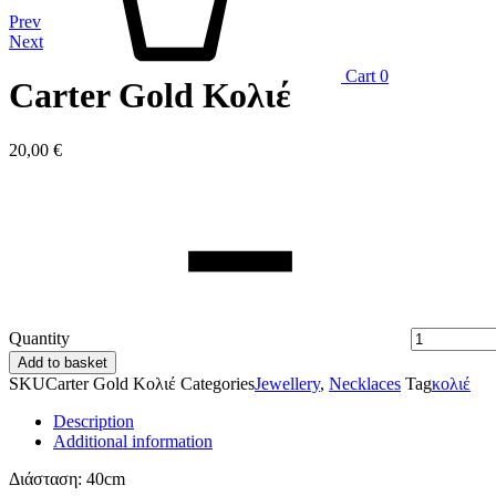
Prev
Next
Cart
0
Carter Gold Κολιέ
20,00
€
Quantity
Add to basket
SKU
Carter Gold Κολιέ
Categories
Jewellery
,
Necklaces
Tag
κολιέ
Description
Additional information
Διάσταση: 40cm