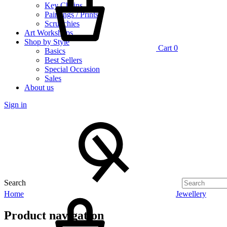
Key Chains
Paintings / Prints
Scrunchies
Art Workshops
Shop by Style
Cart
0
Basics
Best Sellers
Special Occasion
Sales
About us
Sign in
Search
Home
Jewellery
Product navigation