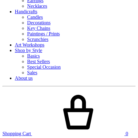
Earrings
Necklaces
Handicrafts
Candles
Decorations
Key Chains
Paintings / Prints
Scrunchies
Art Workshops
Shop by Style
Basics
Best Sellers
Special Occasion
Sales
About us
Shopping Cart
0