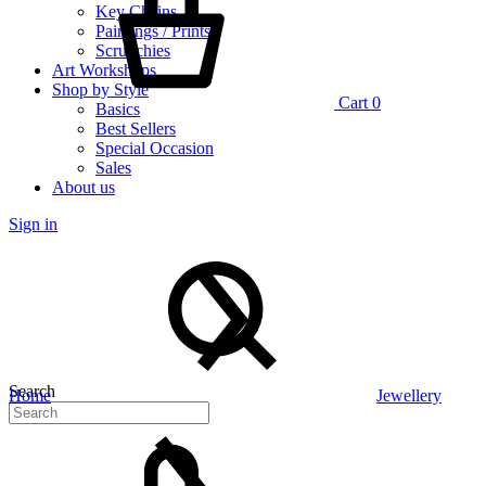
Key Chains
Paintings / Prints
Scrunchies
Art Workshops
Shop by Style
Cart
0
Basics
Best Sellers
Special Occasion
Sales
About us
Sign in
Search
Home
Jewellery