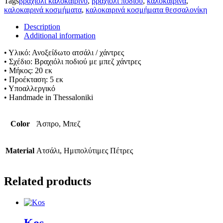
Tags
βραχιόλι καλοκαιρινό
,
βραχιόλι ποδιού
,
καλοκαιρινά
,
καλοκαιρινά κοσμήματα
,
καλοκαιρινά κοσμήματα θεσσαλονίκη
Description
Additional information
• Υλικό: Ανοξείδωτο ατσάλι / χάντρες
• Σχέδιο: Βραχιόλι ποδιού με μπεζ χάντρες
• Μήκος: 20 εκ
• Προέκταση: 5 εκ
• Υποαλλεργικό
• Handmade in Thessaloniki
Color
Άσπρο, Μπεζ
Material
Ατσάλι, Ημιπολύτιμες Πέτρες
Related products