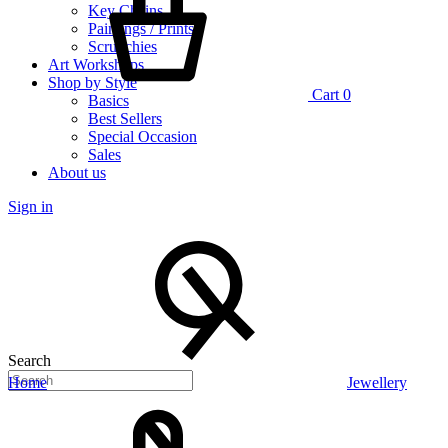
Key Chains
Paintings / Prints
Scrunchies
Art Workshops
Shop by Style
Cart
0
Basics
Best Sellers
Special Occasion
Sales
About us
Sign in
Search
Home
Jewellery