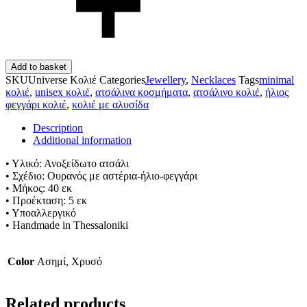
Add to basket
SKU
Universe Κολιέ
Categories
Jewellery
,
Necklaces
Tags
minimal
κολιέ
,
unisex κολιέ
,
ατσάλινα κοσμήματα
,
ατσάλινο κολιέ
,
ήλιος
φεγγάρι κολιέ
,
κολιέ με αλυσίδα
Description
Additional information
• Υλικό: Ανοξείδωτο ατσάλι
• Σχέδιο: Ουρανός με αστέρια-ήλιο-φεγγάρι
• Μήκος: 40 εκ
• Προέκταση: 5 εκ
• Υποαλλεργικό
• Handmade in Thessaloniki
Color
Ασημί, Χρυσό
Related products