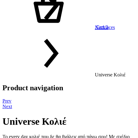
Cart
0
Necklaces
Universe Κολιέ
Product navigation
Prev
Next
Universe Κολιέ
Το every day κολιέ που δε θα βγάλεις από πάνω σου! Με σχέδιο