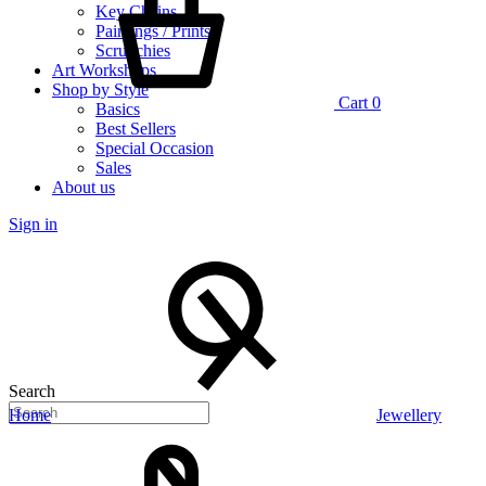
Key Chains
Paintings / Prints
Scrunchies
Art Workshops
Shop by Style
Cart
0
Basics
Best Sellers
Special Occasion
Sales
About us
Sign in
Search
Home
Jewellery