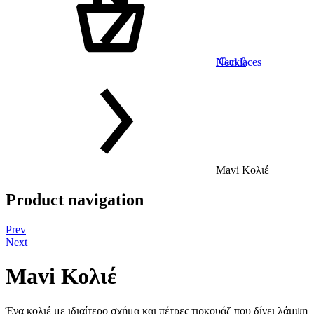
Cart
0
Necklaces
Mavi Κολιέ
Product navigation
Prev
Next
Mavi Κολιέ
Ένα κολιέ με ιδιαίτερο σχήμα και πέτρες τιρκουάζ που δίνει λάμψη