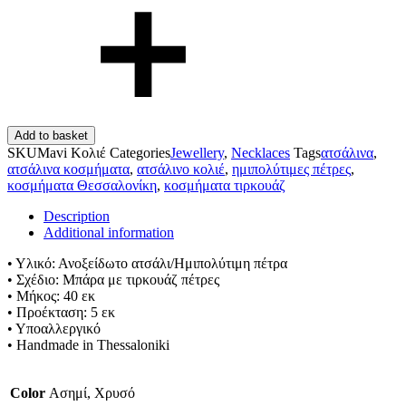
Add to basket
SKU
Mavi Κολιέ
Categories
Jewellery
,
Necklaces
Tags
ατσάλινα
,
ατσάλινα κοσμήματα
,
ατσάλινο κολιέ
,
ημιπολύτιμες πέτρες
,
κοσμήματα Θεσσαλονίκη
,
κοσμήματα τιρκουάζ
Description
Additional information
• Υλικό: Ανοξείδωτο ατσάλι/Ημιπολύτιμη πέτρα
• Σχέδιο: Μπάρα με τιρκουάζ πέτρες
• Μήκος: 40 εκ
• Προέκταση: 5 εκ
• Υποαλλεργικό
• Handmade in Thessaloniki
Color
Ασημί, Χρυσό