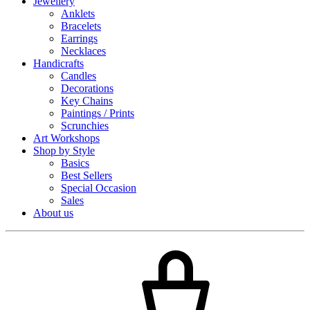
Jewellery
Anklets
Bracelets
Earrings
Necklaces
Handicrafts
Candles
Decorations
Key Chains
Paintings / Prints
Scrunchies
Art Workshops
Shop by Style
Basics
Best Sellers
Special Occasion
Sales
About us