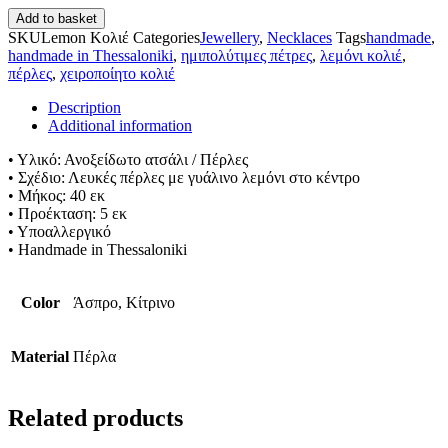
Add to basket
SKU
Lemon Κολιέ
Categories
Jewellery
,
Necklaces
Tags
handmade
,
handmade in Thessaloniki
,
ημιπολύτιμες πέτρες
,
λεμόνι κολιέ
,
πέρλες
,
χειροποίητο κολιέ
Description
Additional information
• Υλικό: Ανοξείδωτο ατσάλι / Πέρλες
• Σχέδιο: Λευκές πέρλες με γυάλινο λεμόνι στο κέντρο
• Μήκος: 40 εκ
• Προέκταση: 5 εκ
• Υποαλλεργικό
• Handmade in Thessaloniki
Color
Άσπρο, Κίτρινο
Material
Πέρλα
Related products