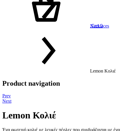
Cart
0
Necklaces
Lemon Κολιέ
Product navigation
Prev
Next
Lemon Κολιέ
Ένα φωτεινό κολιέ με λευκές πέρλες που συνδυάζονται με ένα