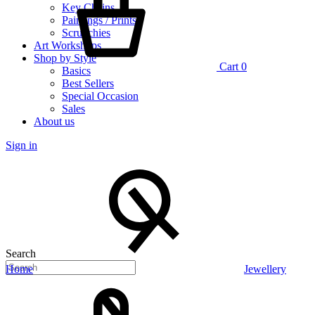
Key Chains
Paintings / Prints
Scrunchies
Art Workshops
Shop by Style
Cart
0
Basics
Best Sellers
Special Occasion
Sales
About us
Sign in
Search
Home
Jewellery