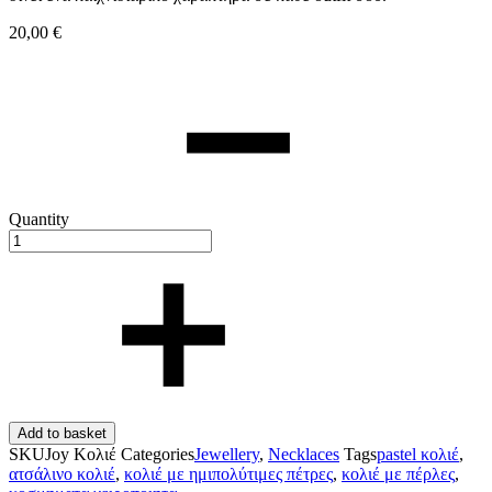
20,00
€
Quantity
Add to basket
SKU
Joy Κολιέ
Categories
Jewellery
,
Necklaces
Tags
pastel κολιέ
,
ατσάλινο κολιέ
,
κολιέ με ημιπολύτιμες πέτρες
,
κολιέ με πέρλες
,