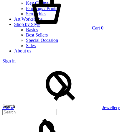
Key Chains
Paintings / Prints
Scrunchies
Art Workshops
Shop by Style
Cart
0
Basics
Best Sellers
Special Occasion
Sales
About us
Sign in
Search
Home
Jewellery