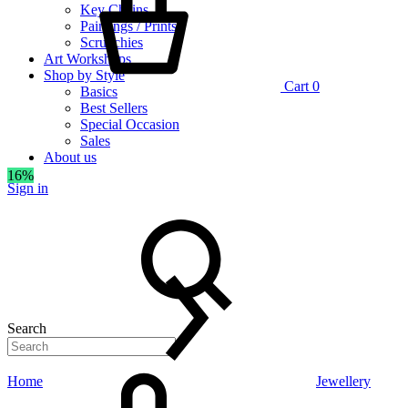
Key Chains
Paintings / Prints
Scrunchies
Art Workshops
Shop by Style
Cart
0
Basics
Best Sellers
Special Occasion
Sales
About us
16%
Sign in
Search
Home
Jewellery