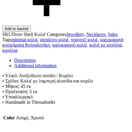
Add to basket
SKU
Dove Shell Κολιέ
Categories
Jewellery
,
Necklaces
,
Sales
Tags
minimal κολιέ
,
ατσάλινο κολιέ
,
γοργονέ κολιέ
,
καλοκαιρινά
κοσμήματα θεσσαλονίκη
,
καλοκαιρινό κολιέ
,
κολιέ με κοχύλια
,
κοχύλια
Description
Additional information
• Υλικό: Ανοξείδωτο ατσάλι / Κοχύλι
• Σχέδιο: Κολιέ με λαμπερή αλυσίδα και κοχύλι
• Μήκος: 45 εκ
• Προέκταση: 5 εκ
• Υποαλλεργικό
• Handmade in Thessaloniki
Color
Ασημί, Χρυσό