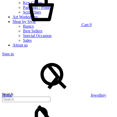
Key Chains
Paintings / Prints
Scrunchies
Art Workshops
Shop by Style
Cart
0
Basics
Best Sellers
Special Occasion
Sales
About us
Sign in
Search
Home
Jewellery