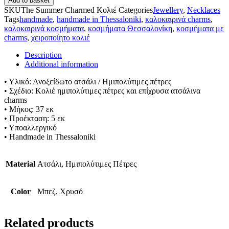
Add to basket
SKU
The Summer Charmed Κολιέ
Categories
Jewellery
,
Necklaces
Tags
handmade
,
handmade in Thessaloniki
,
καλοκαιρινά charms
,
καλοκαιρινά κοσμήματα
,
κοσμήματα Θεσσαλονίκη
,
κοσμήματα με
charms
,
χειροποίητο κολιέ
Description
Additional information
• Υλικό: Ανοξείδωτο ατσάλι / Ημιπολύτιμες πέτρες
• Σχέδιο: Κολιέ ημιπολύτιμες πέτρες και επίχρυσα ατσάλινα
charms
• Μήκος: 37 εκ
• Προέκταση: 5 εκ
• Υποαλλεργικό
• Handmade in Thessaloniki
Material
Ατσάλι, Ημιπολύτιμες Πέτρες
Color
Μπεζ, Χρυσό
Related products