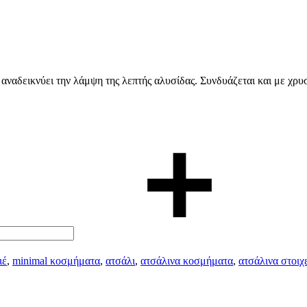
υ αναδεικνύει την λάμψη της λεπτής αλυσίδας. Συνδυάζεται και με χρυ
ιέ
,
minimal κοσμήματα
,
ατσάλι
,
ατσάλινα κοσμήματα
,
ατσάλινα στοιχ