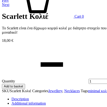
Prev
Next
Scarlett Κολιέ
Cart
0
Το Scarlett είναι ένα δίχρωμο κομψό κολιέ με διάτρητο στοιχείο πο
μοναδικό!
18,00
€
Quantity
Add to basket
SKU
Scarlett Κολιέ
Categories
Jewellery
,
Necklaces
Tags
minimal κολ
Description
Additional information