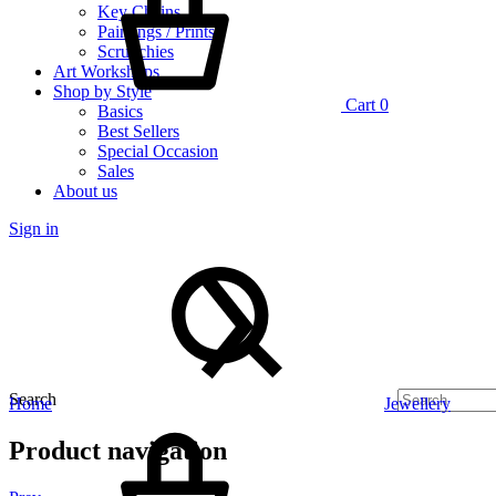
Key Chains
Paintings / Prints
Scrunchies
Art Workshops
Shop by Style
Cart
0
Basics
Best Sellers
Special Occasion
Sales
About us
Sign in
Search
Home
Jewellery
Product navigation