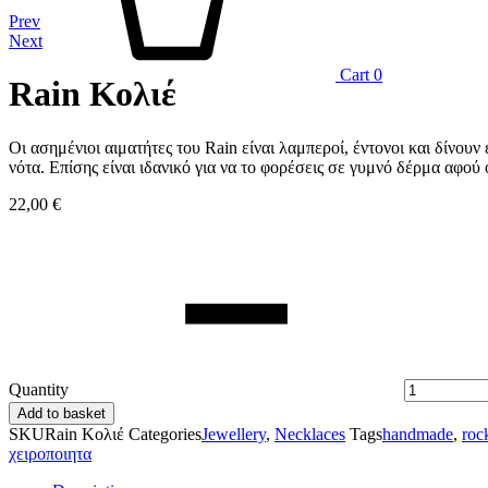
Prev
Next
Cart
0
Rain Κολιέ
Οι ασημένιοι αιματήτες του Rain είναι λαμπεροί, έντονοι και δίνουν έν
νότα. Επίσης είναι ιδανικό για να το φορέσεις σε γυμνό δέρμα αφο
22,00
€
Quantity
Add to basket
SKU
Rain Κολιέ
Categories
Jewellery
,
Necklaces
Tags
handmade
,
roc
χειροποιητα