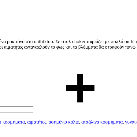
α ροκ τόνο στο outfit σου. Σε στυλ choker ταιριάζει με πολλά outfit κα
ύ οι αιματήτες αντανακλούν το φως και τα βλέμματα θα στραφούν πάνω
k κοσμήματα
,
αιματήτες
,
ασημένιο κολιέ
,
ατσάλινα κοσμήματα
,
γυναι