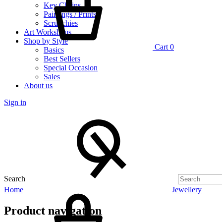
Key Chains
Paintings / Prints
Scrunchies
Art Workshops
Shop by Style
Cart
0
Basics
Best Sellers
Special Occasion
Sales
About us
Sign in
Search
Home
Jewellery
Product navigation