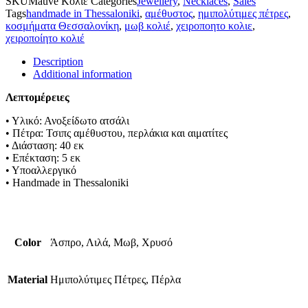
SKU
Mauve Κολιέ
Categories
Jewellery
,
Necklaces
,
Sales
Tags
handmade in Thessaloniki
,
αμέθυστος
,
ημιπολύτιμες πέτρες
,
κοσμήματα Θεσσαλονίκη
,
μωβ κολιέ
,
χειροποητο κολιε
,
χειροποίητο κολιέ
Description
Additional information
Λεπτομέρειες
• Υλικό: Ανοξείδωτο ατσάλι
• Πέτρα: Τσιπς αμέθυστου, περλάκια και αιματίτες
• Διάσταση: 40 εκ
• Επέκταση: 5 εκ
• Υποαλλεργικό
• Handmade in Thessaloniki
Color
Άσπρο, Λιλά, Μωβ, Χρυσό
Material
Ημιπολύτιμες Πέτρες, Πέρλα