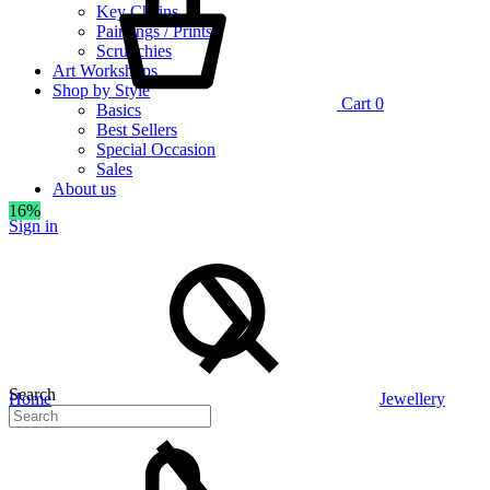
Key Chains
Paintings / Prints
Scrunchies
Art Workshops
Shop by Style
Cart
0
Basics
Best Sellers
Special Occasion
Sales
About us
16%
Sign in
Search
Home
Jewellery