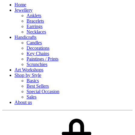
Home
Jewellery
Anklets
Bracelets
Earrings
Necklaces
Handicrafts
Candles
Decorations
Key Chains
Paintings / Prints
Scrunchies
Art Workshops
Shop by Style
Basics
Best Sellers
Special Occasion
Sales
About us