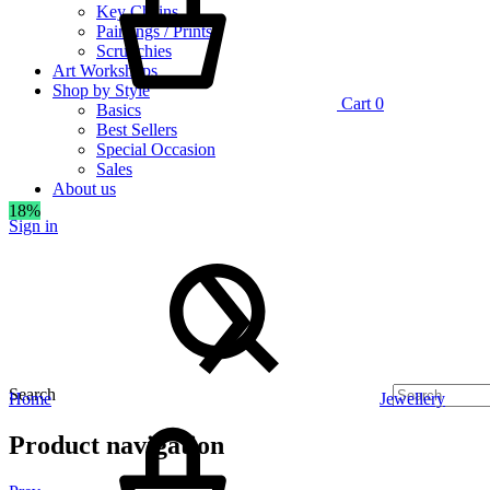
Key Chains
Paintings / Prints
Scrunchies
Art Workshops
Shop by Style
Cart
0
Basics
Best Sellers
Special Occasion
Sales
About us
18%
Sign in
Search
Home
Jewellery
Product navigation