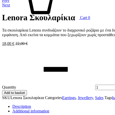
Prev
Next
Lenora Σκουλαρίκια
Cart
0
Τα σκουλαρίκια Lenora συνδυάζουν το διαχρονικό ροζάριο με ένα δ
εμφάνιση. Από εκείνα τα κομμάτια που ξεχωρίζουν χωρίς προσπάθει
18,00
€
22,00
€
Quantity
Add to basket
SKU
Lenora Σκουλαρίκια
Categories
Earrings
,
Jewellery
,
Sales
Tags
h
Description
Additional information