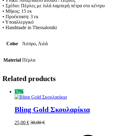
• Υλικό: Ανοξείδωτο ατσάλι / Πέρλες
• Σχέδιο: Πέρλες με λιλά λαμπερή πέτρα στο κέντρο
• Μήκος: 15 εκ
• Προέκταση: 3 εκ
• Υποαλλεργικό
• Handmade in Thessaloniki
Color
Άσπρο, Λιλά
Material
Πέρλα
Related products
17%
Bling Gold Σκουλαρίκια
25,00
€
30,00
€