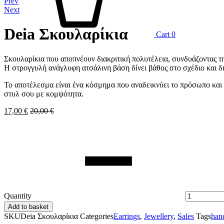
Prev
Next
Deia Σκουλαρίκια
Cart
0
Σκουλαρίκια που αποπνέουν διακριτική πολυτέλεια, συνδυάζοντας 
Η στρογγυλή ανάγλυφη ατσάλινη βάση δίνει βάθος στο σχέδιο και δ
Το αποτέλεσμα είναι ένα κόσμημα που αναδεικνύει το πρόσωπο και 
στυλ σου με κομψότητα.
17,00
€
20,00
€
Quantity
Add to basket
SKU
Deia Σκουλαρίκια
Categories
Earrings
,
Jewellery
,
Sales
Tags
han