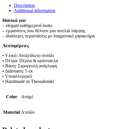
Description
Additional information
Ιδανικά για:
– elegant καθημερινά looks
– εμφανίσεις που θέλουν μια πινελιά λάμψης
– ιδιαίτερες περιστάσεις με διαχρονικό χαρακτήρα
Λεπτομέρειες
• Υλικό: Ανοξείδωτο ατσάλι
• Πέτρα: Πέρλα & κρύσταλλα
• Βάση: Στρογγυλή ανάγλυφη
• Διάσταση: 5 εκ
• Υποαλλεργικό
• Handmade in Thessaloniki
Color
Ασημί
Material
Ατσάλι