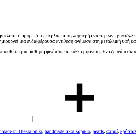
την κλασική ομορφιά της πέρλας με τη λαμπερή ένταση των κρυστάλλ
ημιουργεί μια ενδιαφέρουσα αντίθεση ανάμεσα στη μεταλλική υφή και
προσθέτει μια αίσθηση φινέτσας σε κάθε εμφάνιση. Ένα ζευγάρι σκου
dmade in Thessaloniki
,
handmade σκουλαρικια
,
pearls
,
ασημί
,
κρύστα