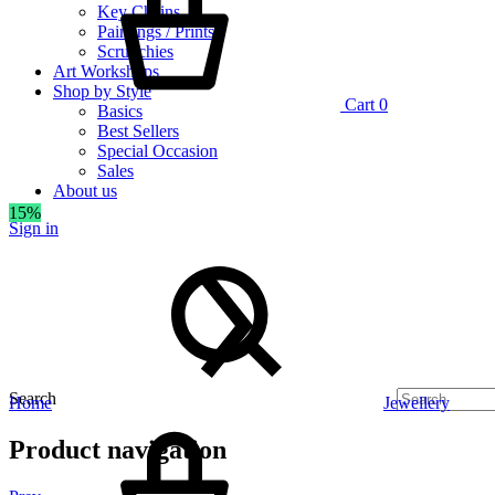
Key Chains
Paintings / Prints
Scrunchies
Art Workshops
Shop by Style
Cart
0
Basics
Best Sellers
Special Occasion
Sales
About us
15%
Sign in
Search
Home
Jewellery
Product navigation