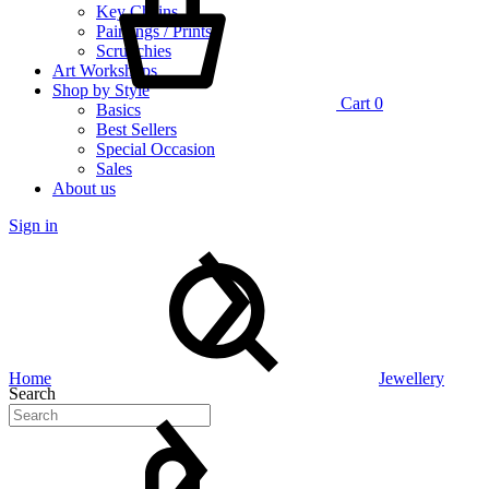
Key Chains
Paintings / Prints
Scrunchies
Art Workshops
Shop by Style
Cart
0
Basics
Best Sellers
Special Occasion
Sales
About us
Sign in
Home
Jewellery
Search