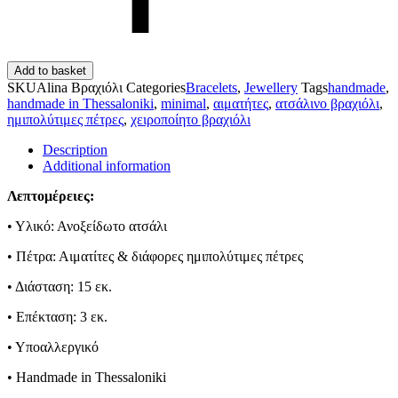
Add to basket
SKU
Alina Βραχιόλι
Categories
Bracelets
,
Jewellery
Tags
handmade
,
handmade in Thessaloniki
,
minimal
,
αιματήτες
,
ατσάλινο βραχιόλι
,
ημιπολύτιμες πέτρες
,
χειροποίητο βραχιόλι
Description
Additional information
Λεπτομέρειες:
• Υλικό: Ανοξείδωτο ατσάλι
• Πέτρα: Αιματίτες & διάφορες ημιπολύτιμες πέτρες
• Διάσταση: 15 εκ.
• Επέκταση: 3 εκ.
• Υποαλλεργικό
• Handmade in Thessaloniki