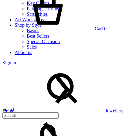
Key Chains
Paintings / Prints
Scrunchies
Art Workshops
Shop by Style
Cart
0
Basics
Best Sellers
Special Occasion
Sales
About us
Sign in
Search
Home
Jewellery