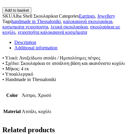
Add to basket
SKU
Alba Shell Σκουλαρίκια
Categories
Earrings
,
Jewellery
Tags
handmade in Thessaloniki
,
καλοκαιρινά σκουλαρίκια
,
κοσμηματα χειροποιητα
,
λευκά σκουλαρίκια
,
σκουλαρίκια με
κοχύλι
,
χειροποήτα καλοκαιρινά κοσμήματα
Description
Additional information
• Υλικό: Ανοξείδωτο ατσάλι / Ημιπολύτιμες πέτρες
• Σχέδιο: Σκουλαρίκια σε ατσάλινη βάση και ακανόνιστο κοχύλι
• Μήκος: 4 εκ
• Υποαλλεργικό
• Handmade in Thessaloniki
Color
Άσπρο, Χρυσό
Material
Ατσάλι, κοχύλι
Related products